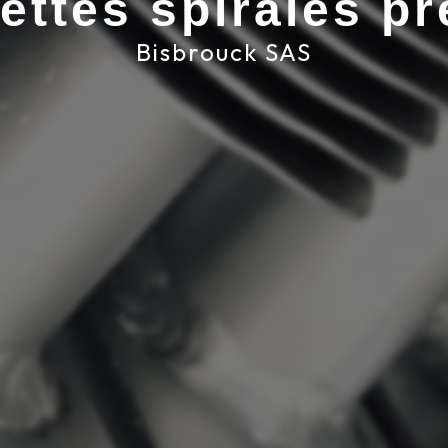
lettes spirales pr
Bisbrouck SAS