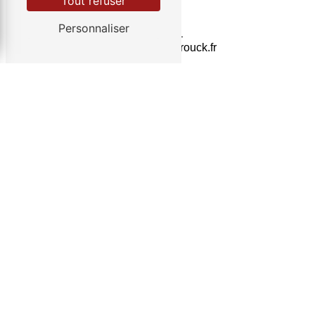
Tout refuser
E-mail
Personnaliser
bisbrouck@bisbrouck.fr
Contactez-nous